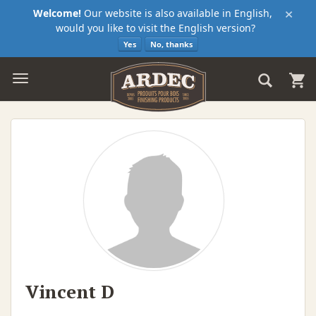
×
Welcome!
Our website is also available in English,
would you like to visit the English version?
Yes
No, thanks
Vincent D