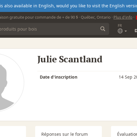
s also available in English, would you like to visit the English ver
aison gratuite pour commande de + de 90 $ · Québec, Ontario ·
Plus d'info
·
FR
Julie Scantland
Date d'inscription
14 Sep 2
Réponses sur le forum
Évaluatio