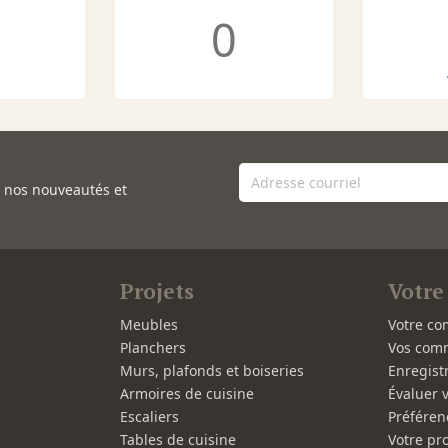
0
e nos nouveautés et
Projets
Votre
Meubles
Votre co
Planchers
Vos com
Murs, plafonds et boiseries
Enregist
Armoires de cuisine
Évaluer 
Escaliers
Préféren
Tables de cuisine
Votre pro