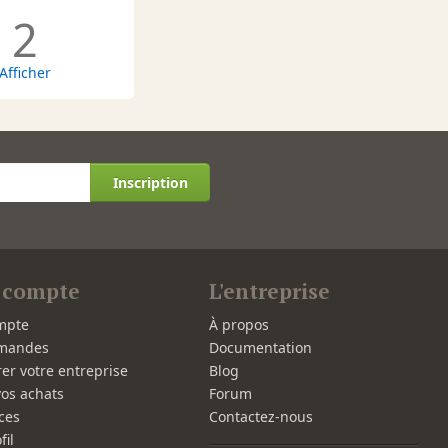
2
Afficher
Inscription
 compte
L'entreprise
mpte
À propos
mandes
Documentation
rer votre entreprise
Blog
vos achats
Forum
ces
Contactez-nous
fil