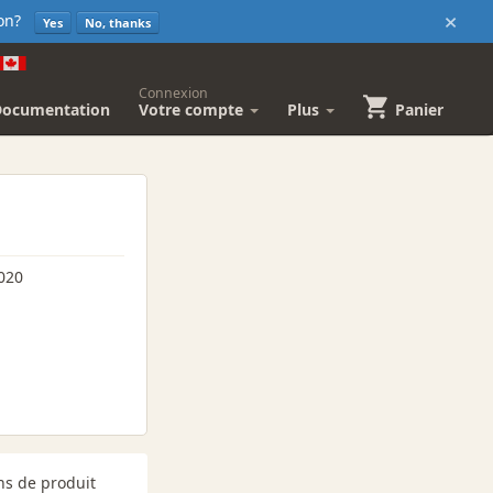
×
sion?
Yes
No, thanks
Connexion
Documentation
Votre compte
Plus
Panier
020
ns de produit