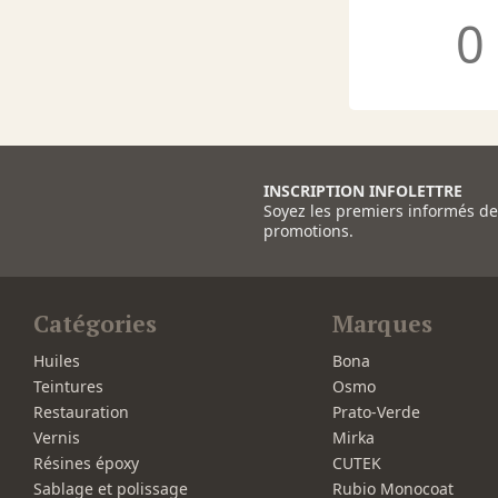
0
INSCRIPTION INFOLETTRE
Soyez les premiers informés d
promotions.
Catégories
Marques
Huiles
Bona
Teintures
Osmo
Restauration
Prato-Verde
Vernis
Mirka
Résines époxy
CUTEK
Sablage et polissage
Rubio Monocoat