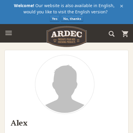
×
Welcome!
Our website is also available in English,
would you like to visit the English version?
Yes
No, thanks
Alex