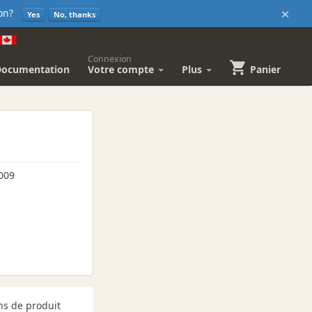
×
sion?
Yes
No, thanks
Connexion
Documentation
Votre compte
Plus
Panier
009
ns de produit