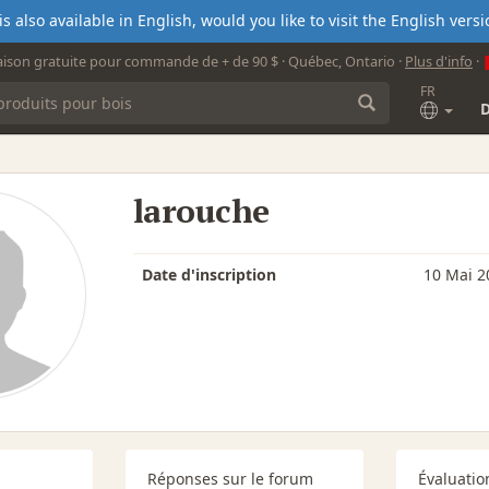
s also available in English, would you like to visit the English ver
aison gratuite pour commande de + de 90 $ · Québec, Ontario ·
Plus d'info
·
FR
larouche
Date d'inscription
10 Mai 2
Réponses sur le forum
Évaluatio