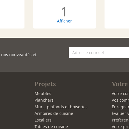
1
Afficher
e nos nouveautés et
Projets
Votre
Meubles
Votre co
Planchers
Vos com
Murs, plafonds et boiseries
Enregist
Armoires de cuisine
Évaluer 
Escaliers
Préféren
Tables de cuisine
Votre pro