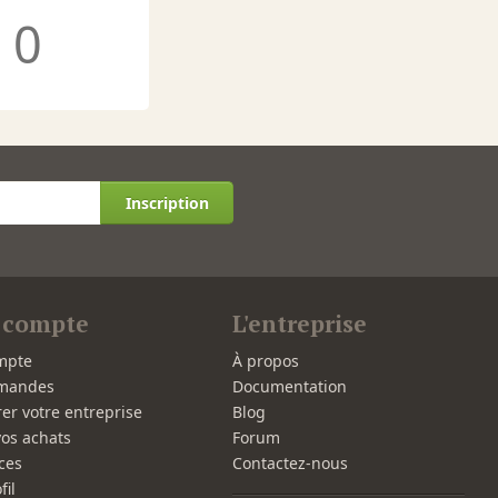
0
Inscription
 compte
L'entreprise
mpte
À propos
mandes
Documentation
rer votre entreprise
Blog
vos achats
Forum
ces
Contactez-nous
fil