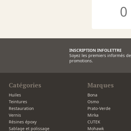
0
INSCRIPTION INFOLETTRE
Soyez les premiers informés d
promotions.
Catégories
Marques
Huiles
Bona
Teintures
Osmo
Restauration
Prato-Verde
Vernis
Mirka
Résines époxy
CUTEK
Sablage et polissage
Mohawk