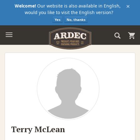
×
Welcome!
Our website is also available in English,
would you like to visit the English version?
Yes
No, thanks
Terry McLean