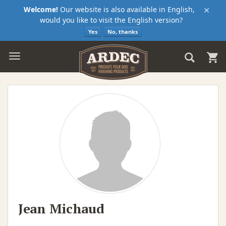
×
Welcome!
Our website is also available in English,
would you like to visit the English version?
Yes
No, thanks
Jean Michaud