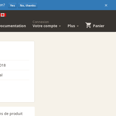
×
sion?
Yes
No, thanks
Connexion
Documentation
Votre compte
Plus
Panier
2018
al
ns de produit