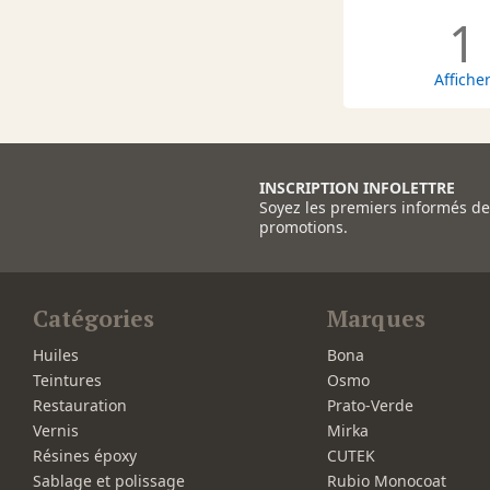
1
Affiche
INSCRIPTION INFOLETTRE
Soyez les premiers informés d
promotions.
Catégories
Marques
Huiles
Bona
Teintures
Osmo
Restauration
Prato-Verde
Vernis
Mirka
Résines époxy
CUTEK
Sablage et polissage
Rubio Monocoat