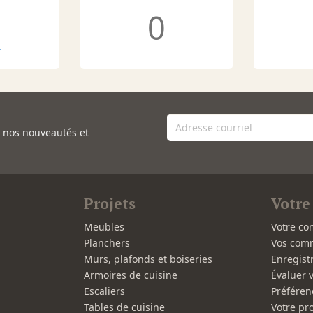
0
r
e nos nouveautés et
Projets
Votre
Meubles
Votre co
Planchers
Vos com
Murs, plafonds et boiseries
Enregist
Armoires de cuisine
Évaluer 
Escaliers
Préféren
Tables de cuisine
Votre pro