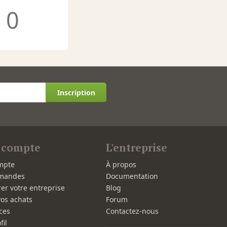
0
Inscription
 compte
L'entreprise
mpte
À propos
mandes
Documentation
rer votre entreprise
Blog
vos achats
Forum
ces
Contactez-nous
fil