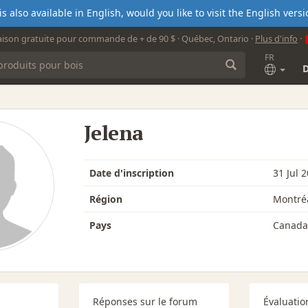
s also available in English, would you like to visit the English ver
aison gratuite pour commande de + de 90 $ · Québec, Ontario ·
Plus d'info
·
FR
Jelena
Date d'inscription
31 Jul 
Région
Montré
Pays
Canada
Réponses sur le forum
Évaluatio