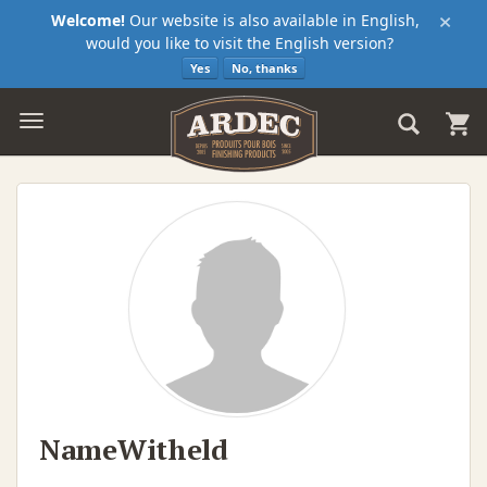
×
Welcome!
Our website is also available in English,
would you like to visit the English version?
Yes
No, thanks
NameWitheld