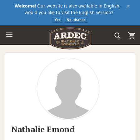
×
Welcome!
Our website is also available in English,
would you like to visit the English version?
Yes
No, thanks
Nathalie Emond