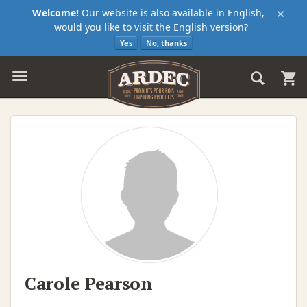
×
Welcome!
Our website is also available in English,
would you like to visit the English version?
Yes
No, thanks
Carole Pearson