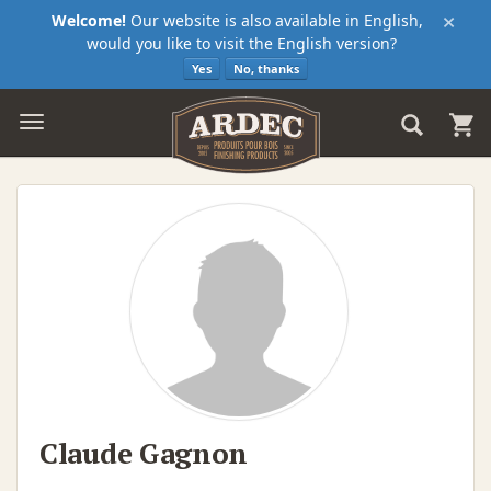
×
Welcome!
Our website is also available in English,
would you like to visit the English version?
Yes
No, thanks
Claude Gagnon