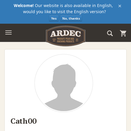
×
Welcome!
Our website is also available in English,
would you like to visit the English version?
Yes
No, thanks
Cath00