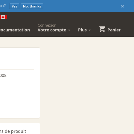
×
sion?
Yes
No, thanks
Connexion
Documentation
Votre compte
Plus
Panier
008
ns de produit