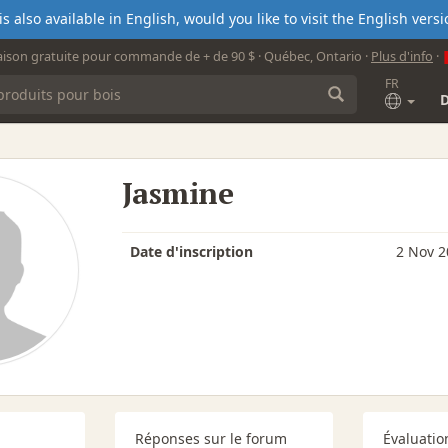
s also available in English, would you like to visit the English ver
aison gratuite pour commande de + de 90 $ · Québec, Ontario ·
Plus d'info
·
FR
Jasmine
Date d'inscription
2 Nov 2
Réponses sur le forum
Évaluatio