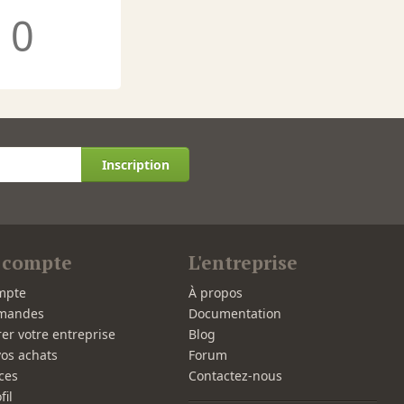
0
Inscription
 compte
L'entreprise
mpte
À propos
mandes
Documentation
rer votre entreprise
Blog
vos achats
Forum
ces
Contactez-nous
fil