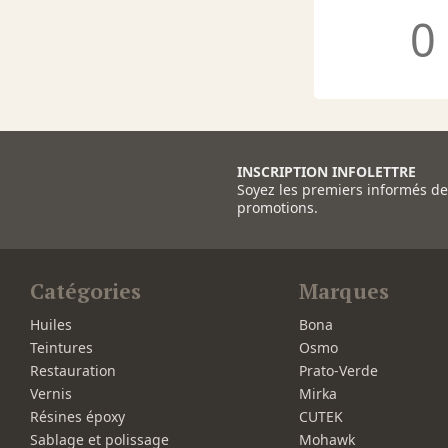
0
INSCRIPTION INFOLETTRE
Soyez les premiers informés d
promotions.
Catégories
Marques
Huiles
Bona
Teintures
Osmo
Restauration
Prato-Verde
Vernis
Mirka
Résines époxy
CUTEK
Sablage et polissage
Mohawk