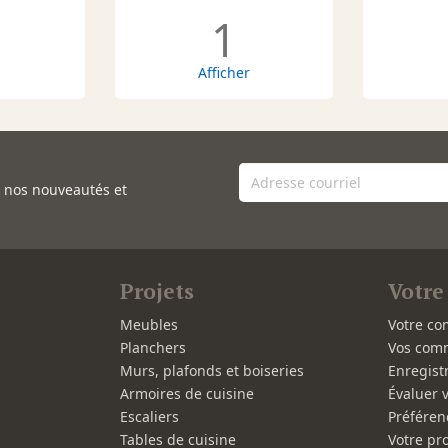
1
Afficher
e nos nouveautés et
Projets
Votre
Meubles
Votre co
Planchers
Vos com
Murs, plafonds et boiseries
Enregist
Armoires de cuisine
Évaluer 
Escaliers
Préféren
Tables de cuisine
Votre pro