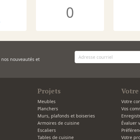
0
r
e nos nouveautés et
Projets
Votre
Meubles
Votre co
Planchers
Vos com
Murs, plafonds et boiseries
Enregist
Armoires de cuisine
Évaluer 
Escaliers
Préféren
Tables de cuisine
Votre pro