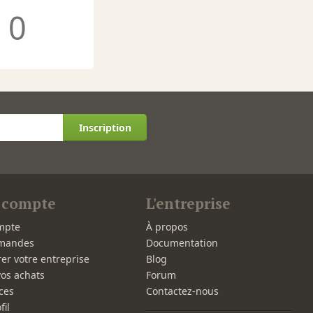
0
Inscription
 compte
L'entreprise
mpte
À propos
mandes
Documentation
rer votre entreprise
Blog
vos achats
Forum
ces
Contactez-nous
fil