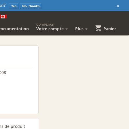
×
sion?
Yes
No, thanks
Connexion
Documentation
Votre compte
Plus
Panier
008
ns de produit