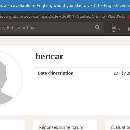
s also available in English, would you like to visit the English ver
aison gratuite pour commande de + de 90 $ · Québec, Ontario ·
Plus d'info
·
FR
bencar
Date d'inscription
23 Fév 2
Réponses sur le forum
Évaluatio