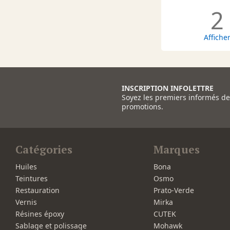
2
Affiche
INSCRIPTION INFOLETTRE
Soyez les premiers informés d
promotions.
Catégories
Marques
Huiles
Bona
Teintures
Osmo
Restauration
Prato-Verde
Vernis
Mirka
Résines époxy
CUTEK
Sablage et polissage
Mohawk