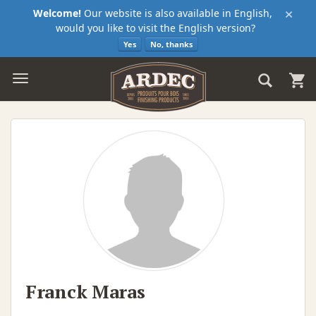
×
Welcome!
Our website is also available in English,
would you like to visit the English version?
Yes
No, thanks
Franck Maras