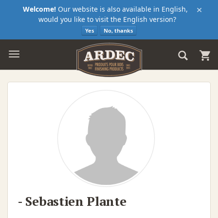
×
Welcome!
Our website is also available in English,
would you like to visit the English version?
Yes
No, thanks
- Sebastien Plante