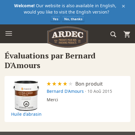
×
Welcome!
Our website is also available in English,
would you like to visit the English version?
Yes
No, thanks
Évaluations par Bernard
D'Amours
Bon produit
Bernard D'Amours
·
10 Aoû 2015
Merci
Huile d'abrasin