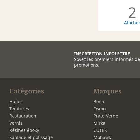
2
Affiche
INSCRIPTION INFOLETTRE
Soyez les premiers informés d
promotions.
Catégories
Marques
Huiles
Bona
Teintures
Osmo
Restauration
Prato-Verde
Vernis
Mirka
Résines époxy
CUTEK
Sablage et polissage
Mohawk