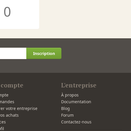
0
Inscription
 compte
L'entreprise
mpte
À propos
mandes
Documentation
rer votre entreprise
Blog
vos achats
Forum
ces
Contactez-nous
fil