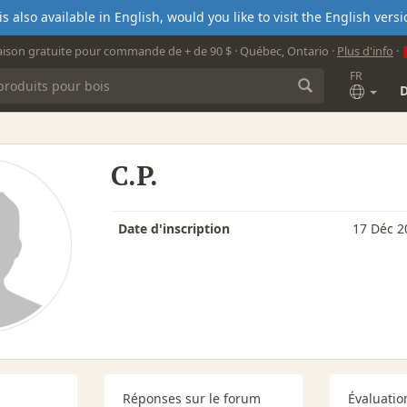
s also available in English, would you like to visit the English ver
aison gratuite pour commande de + de 90 $ · Québec, Ontario ·
Plus d'info
·
FR
C.P.
Date d'inscription
17 Déc 2
Réponses sur le forum
Évaluatio