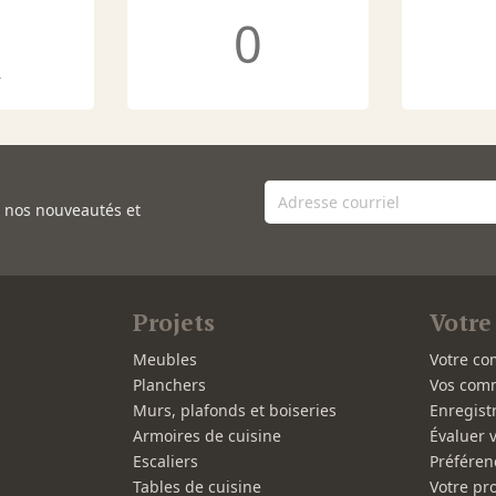
0
r
e nos nouveautés et
Projets
Votre
Meubles
Votre co
Planchers
Vos com
Murs, plafonds et boiseries
Enregist
Armoires de cuisine
Évaluer 
Escaliers
Préféren
Tables de cuisine
Votre pro