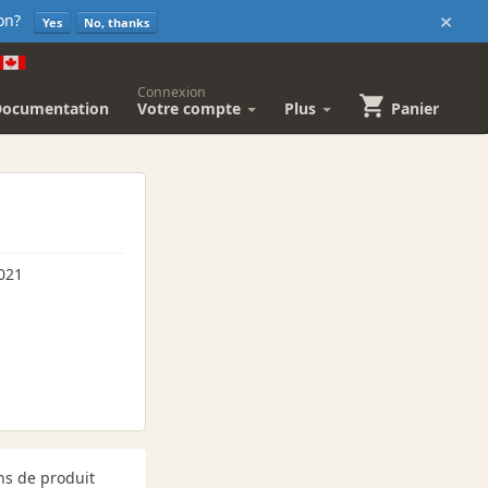
×
sion?
Yes
No, thanks
Connexion
Documentation
Votre compte
Plus
Panier
021
ns de produit