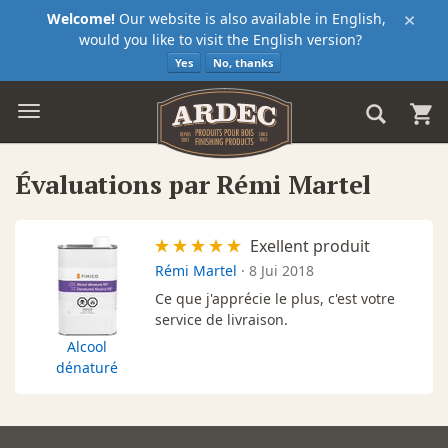
×
Welcome!
Our website is also available in English,
would you like to visit the English version?
Yes
No, thanks
Évaluations par Rémi Martel
Exellent produit
Rémi Martel
·
8 Jui 2018
Ce que j'apprécie le plus, c'est votre
service de livraison.
Alcool
dénaturé