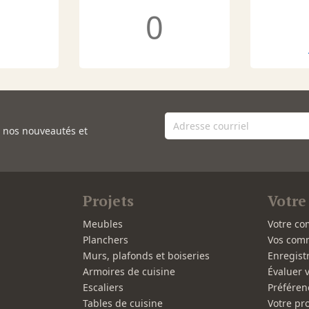
0
e nos nouveautés et
Projets
Votre
Meubles
Votre co
Planchers
Vos com
Murs, plafonds et boiseries
Enregist
Armoires de cuisine
Évaluer 
Escaliers
Préféren
Tables de cuisine
Votre pro