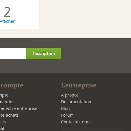
2
Afficher
Inscription
 compte
L'entreprise
mpte
À propos
mandes
Documentation
rer votre entreprise
Blog
vos achats
Forum
ces
Contactez-nous
fil