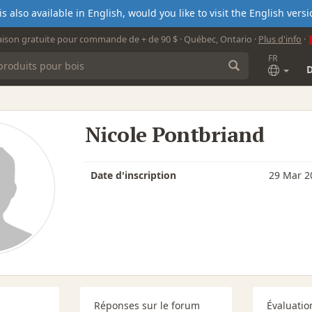
s also available in English, would you like to visit the English ver
aison gratuite pour commande de + de 90 $ · Québec, Ontario ·
Plus d'info
·
FR
Nicole Pontbriand
Date d'inscription
29 Mar 2
Réponses sur le forum
Évaluatio