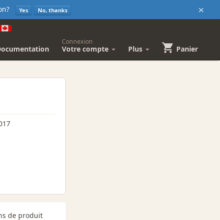
×
sion?
Yes
No, thanks
Connexion
Documentation
Votre compte
Plus
Panier
017
ns de produit