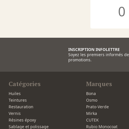
0
INSCRIPTION INFOLETTRE
Soyez les premiers informés d
promotions.
Catégories
Marques
Huiles
Bona
Teintures
Osmo
Restauration
Prato-Verde
Vernis
Mirka
Résines époxy
CUTEK
Sablage et polissage
Rubio Monocoat