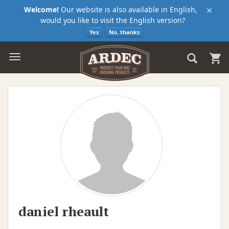
×
Welcome!
Our website is also available in English,
would you like to visit the English version?
Yes
No, thanks
daniel rheault