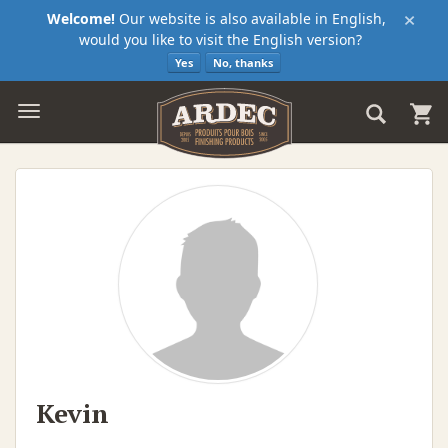
×
Welcome!
Our website is also available in English,
would you like to visit the English version?
Yes
No, thanks
Kevin