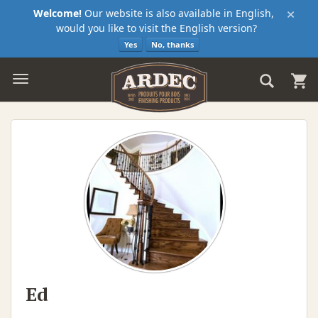
×
Welcome!
Our website is also available in English,
would you like to visit the English version?
Yes
No, thanks
Ed