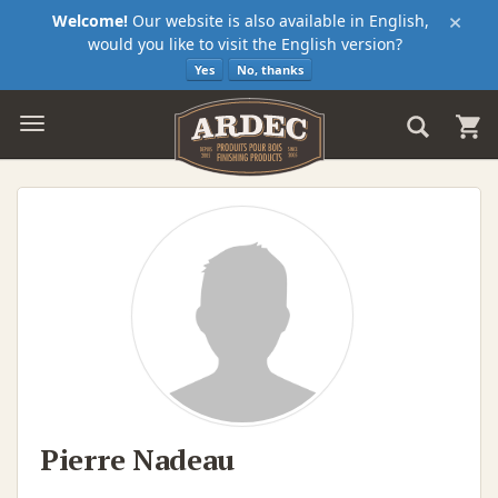
×
Welcome!
Our website is also available in English,
would you like to visit the English version?
Yes
No, thanks
Pierre Nadeau