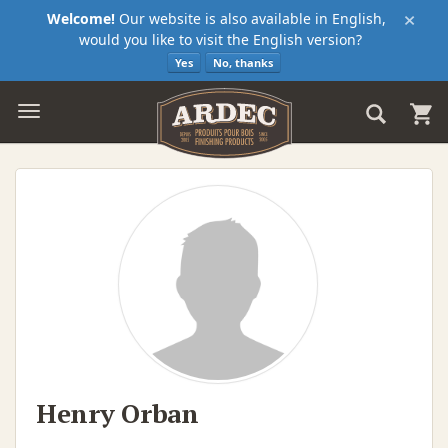
×
Welcome!
Our website is also available in English,
would you like to visit the English version?
Yes
No, thanks
Henry Orban