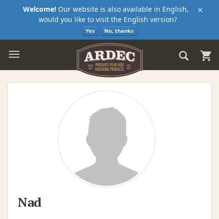
×
Welcome!
Our website is also available in English,
would you like to visit the English version?
Yes
No, thanks
Nad