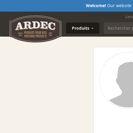
Welcome!
Our website i
Livr
Produits