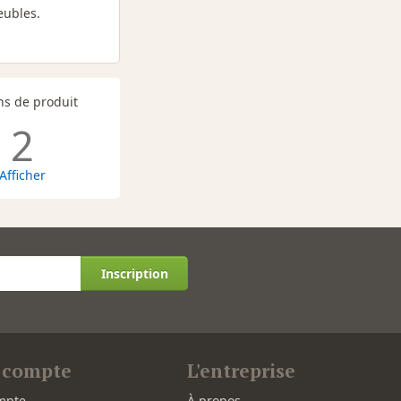
eubles.
ns de produit
2
Afficher
Inscription
 compte
L'entreprise
mpte
À propos