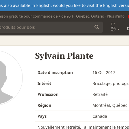
s also available in English, would you like to visit the English ver
aison gratuite pour commande de + de 90 $ · Québec, Ontario ·
Plus d'info
·
FR
Sylvain Plante
Date d'inscription
16 Oct 2017
Intérêt
Bricolage, photog
Profession
Retraité
Région
Montréal, Québec
Pays
Canada
Nouvellement retraité, j'ai maintenant le temp