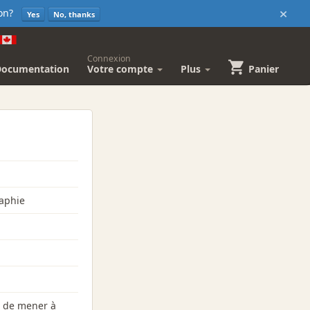
×
sion?
Yes
No, thanks
Connexion
Documentation
Votre compte
Plus
Panier
raphie
s de mener à