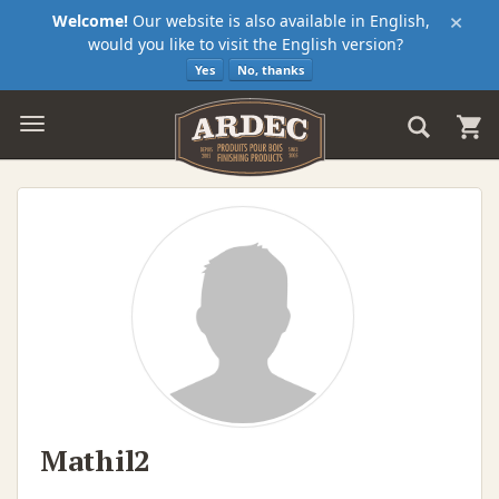
×
Welcome!
Our website is also available in English,
would you like to visit the English version?
Yes
No, thanks
Mathil2