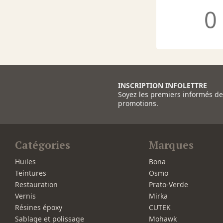
0
INSCRIPTION INFOLETTRE
Soyez les premiers informés d
promotions.
Catégories
Marques
Huiles
Bona
Teintures
Osmo
Restauration
Prato-Verde
Vernis
Mirka
Résines époxy
CUTEK
Sablage et polissage
Mohawk