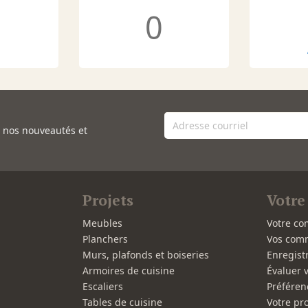
0
e nos nouveautés et
Projets
Votre
Meubles
Votre co
Planchers
Vos com
Murs, plafonds et boiseries
Enregist
Armoires de cuisine
Évaluer 
Escaliers
Préféren
Tables de cuisine
Votre pro