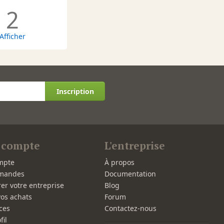
2
Afficher
Inscription
 compte
L'entreprise
mpte
À propos
mandes
Documentation
rer votre entreprise
Blog
vos achats
Forum
ces
Contactez-nous
fil