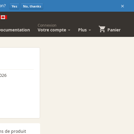
×
sion?
Yes
No, thanks
Connexion
Documentation
Votre compte
Plus
Panier
2026
ns de produit