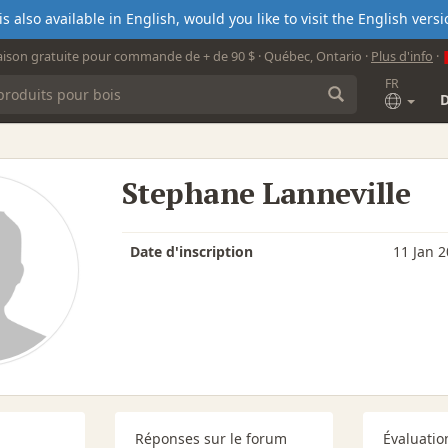
s also available in English, would you like to visit the English ver
aison gratuite pour commande de + de 90 $ · Québec, Ontario ·
Plus d'info
·
FR
Stephane Lanneville
Date d'inscription
11 Jan 
Réponses sur le forum
Évaluatio