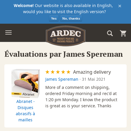
×
Welcome!
Our website is also available in English,
would you like to visit the English version?
Yes
No, thanks
Évaluations par James Spereman
Amazing delivery
James Spereman
·
31 Mai 2021
More of a comment on shipping,
ordered Friday morning and rec'd at
1:20 pm Monday. I know the product
Abranet -
is great as is your service. Thanks
Disques
abrasifs à
mailles