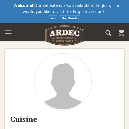
×
Welcome!
Our website is also available in English,
would you like to visit the English version?
Yes
No, thanks
Cuisine