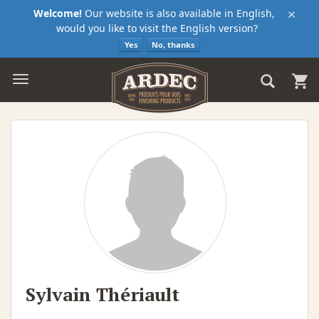
×
Welcome!
Our website is also available in English,
would you like to visit the English version?
Yes
No, thanks
Sylvain Thériault