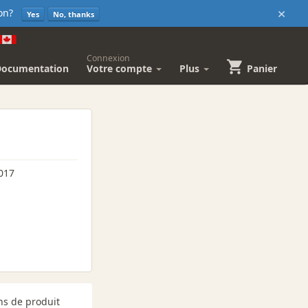
×
sion?
Yes
No, thanks
Connexion
Documentation
Votre compte
Plus
Panier
017
ns de produit