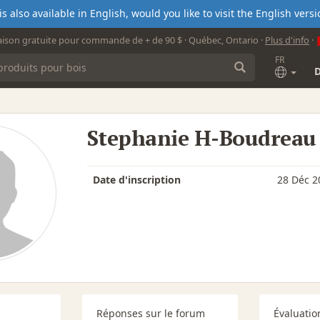
s also available in English, would you like to visit the English ver
aison gratuite pour commande de + de 90 $ · Québec, Ontario ·
Plus d'info
·
FR
Stephanie H-Boudreau
Date d'inscription
28 Déc 2
Réponses sur le forum
Évaluatio