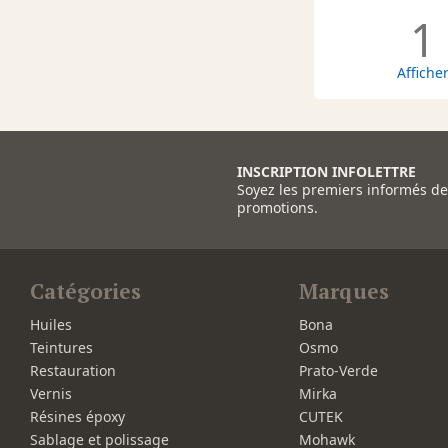
1
Affiche
INSCRIPTION INFOLETTRE
Soyez les premiers informés d
promotions.
Catégories
Marques
Huiles
Bona
Teintures
Osmo
Restauration
Prato-Verde
Vernis
Mirka
Résines époxy
CUTEK
Sablage et polissage
Mohawk