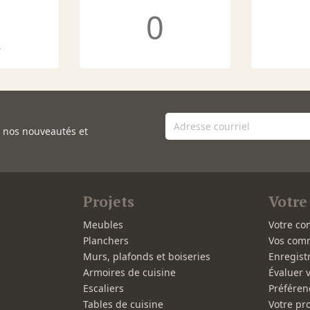
0
r
e nos nouveautés et
Projets
Votre
Meubles
Votre co
Planchers
Vos com
Murs, plafonds et boiseries
Enregist
Armoires de cuisine
Évaluer 
Escaliers
Préféren
Tables de cuisine
Votre pro