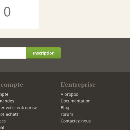
0
Inscription
 compte
L'entreprise
mpte
À propos
mandes
Documentation
rer votre entreprise
Blog
vos achats
Forum
ces
Contactez-nous
fil