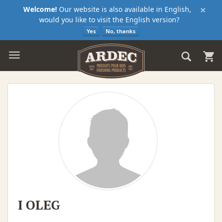
×
Welcome!
Our website is also available in English,
would you like to visit the English version?
Yes
No, thanks
I OLEG