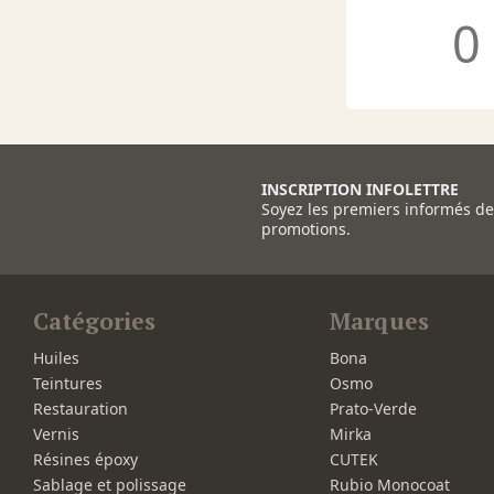
0
INSCRIPTION INFOLETTRE
Soyez les premiers informés d
promotions.
Catégories
Marques
Huiles
Bona
Teintures
Osmo
Restauration
Prato-Verde
Vernis
Mirka
Résines époxy
CUTEK
Sablage et polissage
Rubio Monocoat