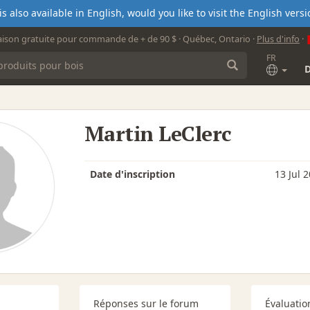
s also available in English, would you like to visit the English ver
aison gratuite pour commande de + de 90 $ · Québec, Ontario ·
Plus d'info
·
FR
Martin LeClerc
Date d'inscription
13 Jul 
Réponses sur le forum
Évaluatio