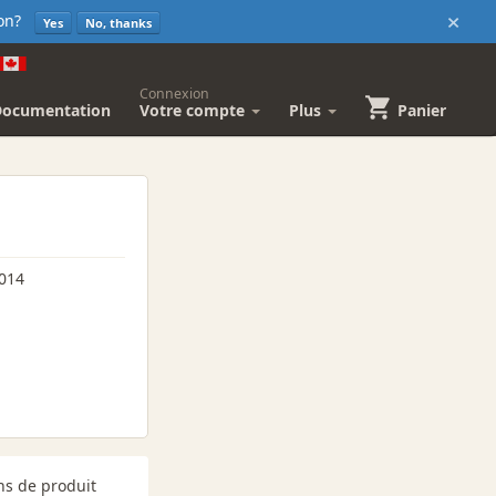
×
sion?
Yes
No, thanks
Connexion
Documentation
Votre compte
Plus
Panier
2014
ns de produit