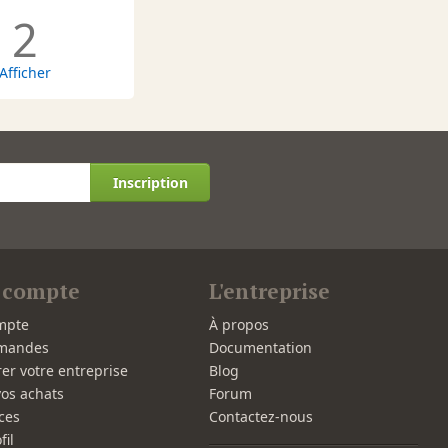
2
Afficher
Inscription
 compte
L'entreprise
mpte
À propos
mandes
Documentation
rer votre entreprise
Blog
vos achats
Forum
ces
Contactez-nous
fil