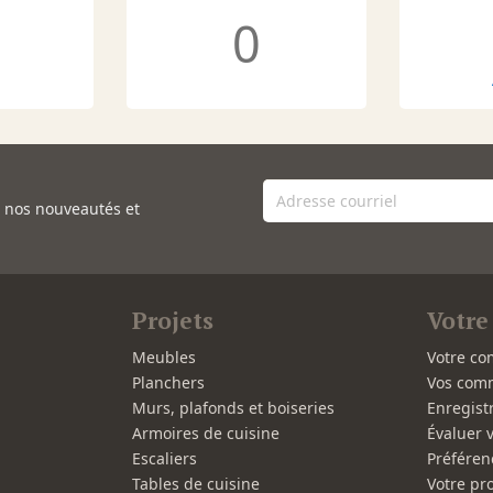
0
e nos nouveautés et
Projets
Votre
Meubles
Votre co
Planchers
Vos com
Murs, plafonds et boiseries
Enregist
Armoires de cuisine
Évaluer 
Escaliers
Préféren
Tables de cuisine
Votre pro