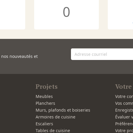
0
e nos nouveautés et
Projets
Votre
Meubles
Votre co
Planchers
Vos com
Murs, plafonds et boiseries
Enregist
Armoires de cuisine
Évaluer 
Escaliers
Préféren
Tables de cuisine
Votre pro