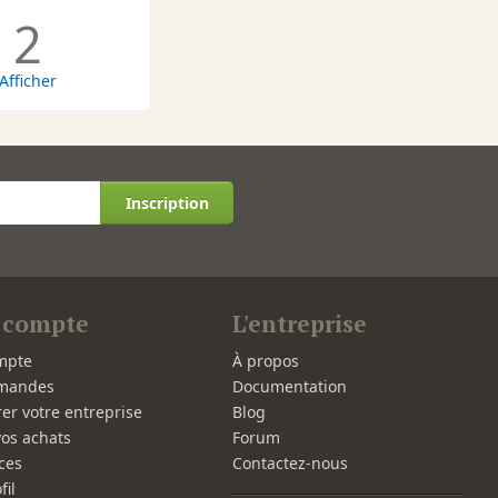
2
Afficher
Inscription
 compte
L'entreprise
mpte
À propos
mandes
Documentation
rer votre entreprise
Blog
vos achats
Forum
ces
Contactez-nous
fil