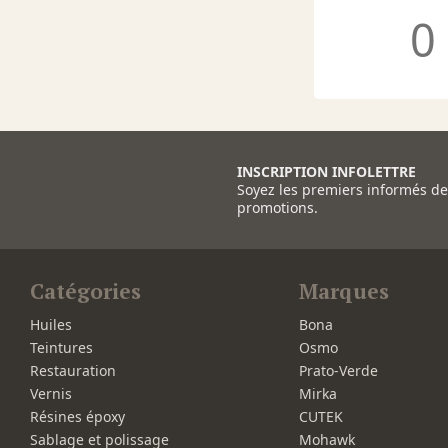
0
INSCRIPTION INFOLETTRE
Soyez les premiers informés d
promotions.
Catégories
Marques
Huiles
Bona
Teintures
Osmo
Restauration
Prato-Verde
Vernis
Mirka
Résines époxy
CUTEK
Sablage et polissage
Mohawk