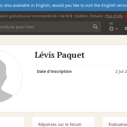
s also available in English, would you like to visit the English ver
aison gratuite pour commande de + de 90 $ · Québec, Ontario ·
Plus d'info
·
FR
Lévis Paquet
Date d'inscription
2 Jul 
Réponses sur le forum
Évaluatio