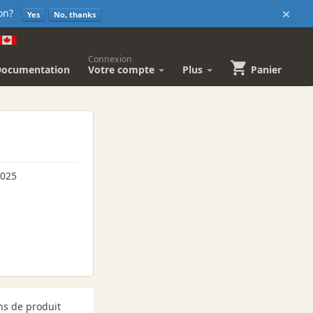
×
sion?
Yes
No, thanks
Connexion
Documentation
Votre compte
Plus
Panier
2025
ns de produit