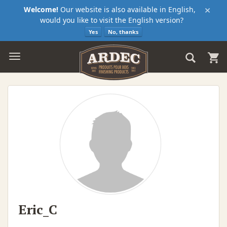
×
Welcome!
Our website is also available in English,
would you like to visit the English version?
Yes
No, thanks
Eric_C