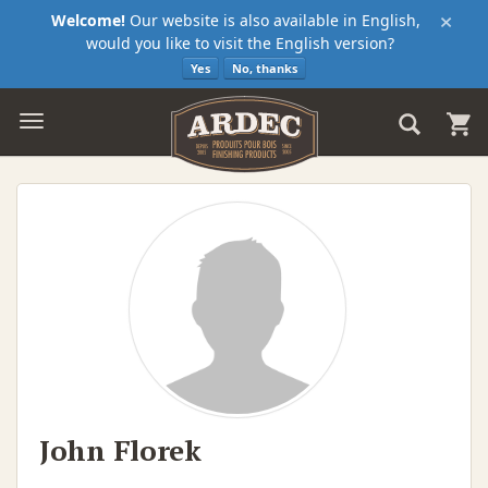
×
Welcome!
Our website is also available in English,
would you like to visit the English version?
Yes
No, thanks
John Florek