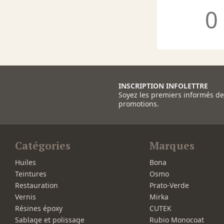
0
INSCRIPTION INFOLETTRE
Soyez les premiers informés d
promotions.
Catégories
Marques
Huiles
Bona
Teintures
Osmo
Restauration
Prato-Verde
Vernis
Mirka
Résines époxy
CUTEK
Sablage et polissage
Rubio Monocoat