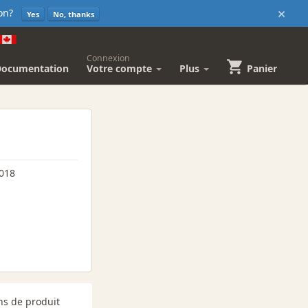
×
sion?
Yes
No, thanks
Connexion
Documentation
Votre compte
Plus
Panier
2018
ns de produit