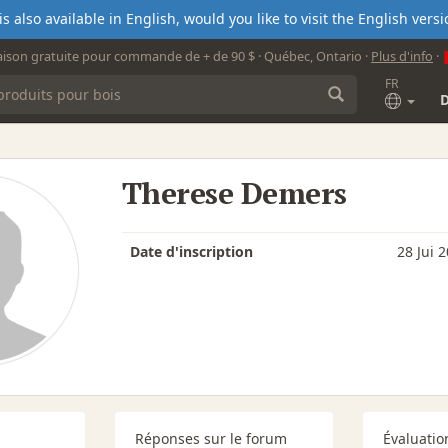
s also available in English, would you like to visit the English ver
aison gratuite pour commande de + de 90 $ · Québec, Ontario ·
Plus d'info
·
FR
Therese Demers
Date d'inscription
28 Jui 
Réponses sur le forum
Évaluatio