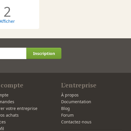
2
Afficher
Inscription
 compte
L'entreprise
mpte
À propos
mandes
Documentation
rer votre entreprise
Blog
vos achats
Forum
ces
Contactez-nous
fil