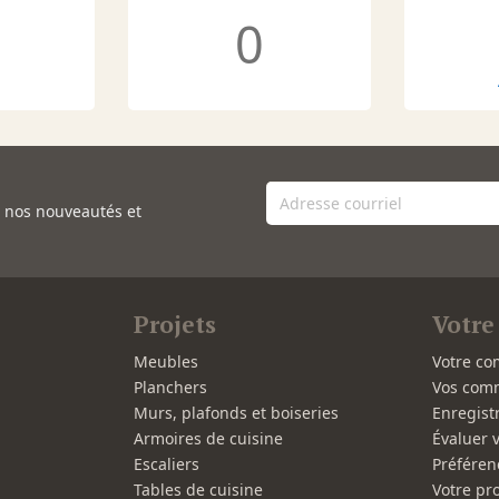
0
e nos nouveautés et
Projets
Votre
Meubles
Votre co
Planchers
Vos com
Murs, plafonds et boiseries
Enregist
Armoires de cuisine
Évaluer 
Escaliers
Préféren
Tables de cuisine
Votre pro