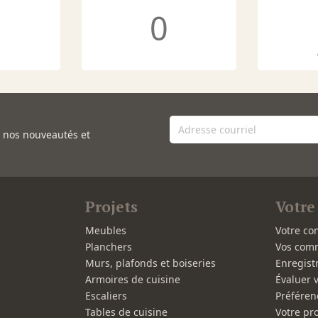
0
e nos nouveautés et
Projets
Votre
Meubles
Votre co
Planchers
Vos com
Murs, plafonds et boiseries
Enregist
Armoires de cuisine
Évaluer 
Escaliers
Préféren
Tables de cuisine
Votre pro