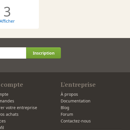
3
Afficher
Inscription
 compte
L'entreprise
mpte
À propos
mandes
Documentation
rer votre entreprise
Blog
vos achats
Forum
ces
Contactez-nous
fil