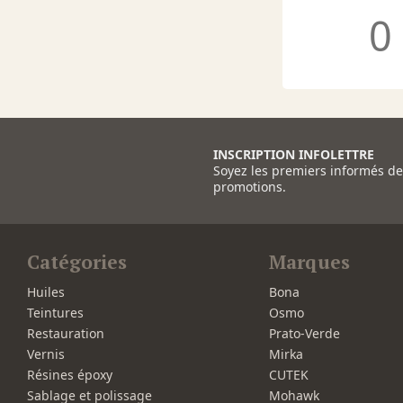
0
INSCRIPTION INFOLETTRE
Soyez les premiers informés d
promotions.
Catégories
Marques
Huiles
Bona
Teintures
Osmo
Restauration
Prato-Verde
Vernis
Mirka
Résines époxy
CUTEK
Sablage et polissage
Mohawk