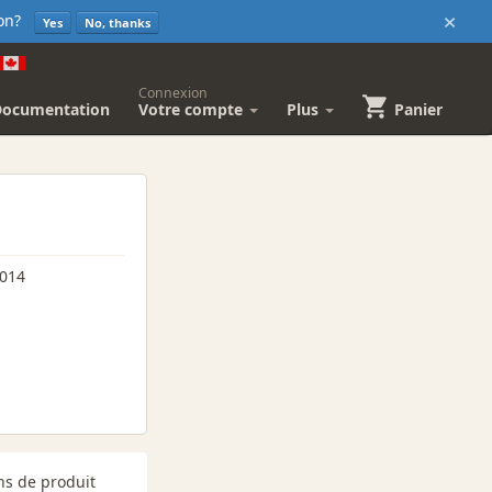
×
sion?
Yes
No, thanks
Connexion
Documentation
Votre compte
Plus
Panier
2014
ns de produit