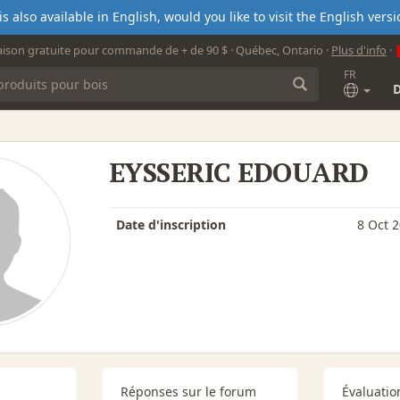
s also available in English, would you like to visit the English ver
aison gratuite pour commande de + de 90 $ · Québec, Ontario ·
Plus d'info
·
FR
EYSSERIC EDOUARD
Date d'inscription
8 Oct 
Réponses sur le forum
Évaluatio