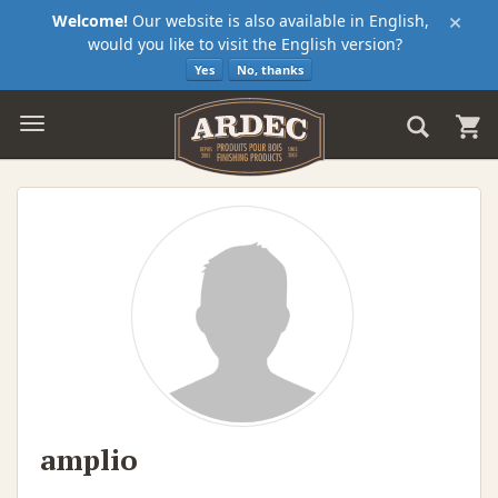
×
Welcome!
Our website is also available in English,
would you like to visit the English version?
Yes
No, thanks
amplio