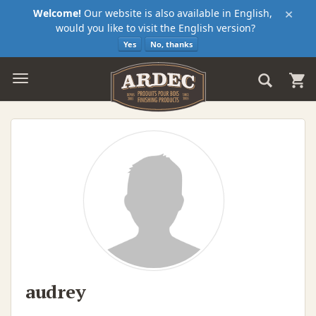
×
Welcome!
Our website is also available in English,
would you like to visit the English version?
Yes
No, thanks
audrey