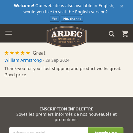
×
Welcome!
Our website is also available in English,
would you like to visit the English version?
Yes
No, thanks
Great
William Armstrong
·
29 Sep 2024
Thank-you for your fast shipping and product works great.
Good price
INSCRIPTION INFOLETTRE
Soyez les premiers informés de nos nouveautés et
promotions.
Inscription