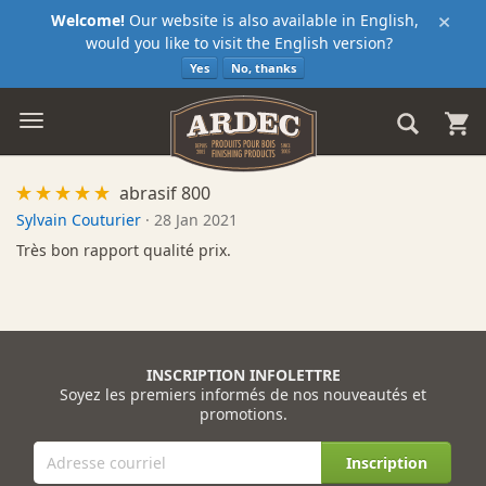
×
Welcome!
Our website is also available in English,
would you like to visit the English version?
Yes
No, thanks
abrasif 800
Sylvain Couturier
·
28 Jan 2021
Très bon rapport qualité prix.
INSCRIPTION INFOLETTRE
Soyez les premiers informés de nos nouveautés et
promotions.
Inscription