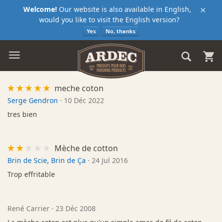
×
Welcome!
Our website is also available in English,
would you like to visit the English version?
Yes
No, thanks
meche coton
Serge Gendron
·
10 Déc 2022
tres bien
Mèche de cotton
Brin de Scie, Brin de Ça
·
24 Jul 2016
Trop effritable
René Carrier
·
23 Déc 2008