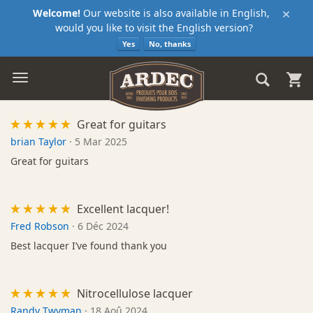
×
Welcome!
Our website is also available in English,
would you like to visit the English version?
Yes
No, thanks
Great for guitars
brian Taylor
·
5 Mar 2025
Great for guitars
Excellent lacquer!
Fred Robson
·
6 Déc 2024
Best lacquer I’ve found thank you
Nitrocellulose lacquer
Randy Twyman
·
18 Aoû 2024