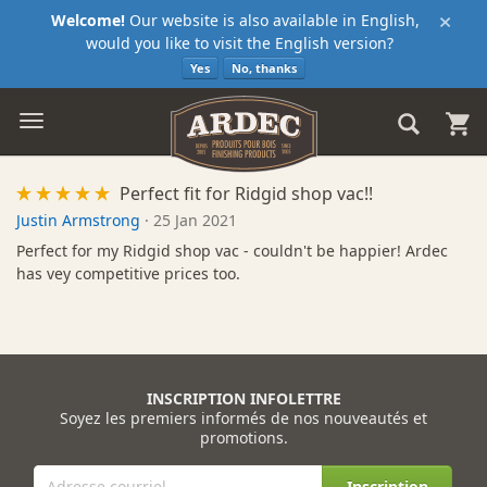
×
Welcome!
Our website is also available in English,
would you like to visit the English version?
Yes
No, thanks
Perfect fit for Ridgid shop vac!!
Justin Armstrong
·
25 Jan 2021
Perfect for my Ridgid shop vac - couldn't be happier! Ardec
has vey competitive prices too.
INSCRIPTION INFOLETTRE
Soyez les premiers informés de nos nouveautés et
promotions.
Inscription