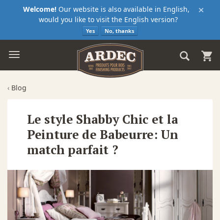
×
Welcome!
Our website is also available in English,
would you like to visit the English version?
Yes
No, thanks
‹
Blog
Le style Shabby Chic et la
Peinture de Babeurre: Un
match parfait ?