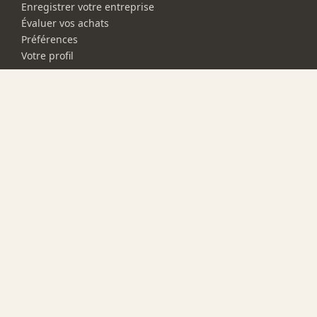
Enregistrer votre entreprise
Évaluer vos achats
Préférences
Votre profil
L'entreprise
À propos
Documentation
Blog
Forum
Contactez-nous