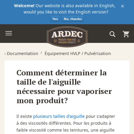
×
Welcome!
Our website is also available in English,
would you like to visit the English version?
Yes
No, thanks
‹
Documentation
Équipement HVLP / Pulvérisation
Comment déterminer la
taille de l'aiguille
nécessaire pour vaporiser
mon produit?
Il existe
plusieurs tailles d'aiguille
pour s'adapter
à des viscosités différentes. Pour les produits à
faible viscosité comme les teintures, une aiguille