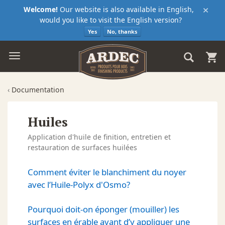
×
Welcome!
Our website is also available in English,
would you like to visit the English version?
Yes
No, thanks
‹
Documentation
Huiles
Application d'huile de finition, entretien et
restauration de surfaces huilées
Comment éviter le blanchiment du noyer
avec l’Huile-Polyx d'Osmo?
Pourquoi doit-on éponger (mouiller) les
surfaces en érable avant d’y appliquer une